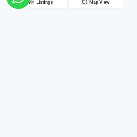
Listings
Map View
CONTACTENOS
Av. Roca 95 - Paseo Los Troncos Local 1 y 2 - Villa
General Belgrano
tamargopropiedades@gmail.com
Negocios inmobiliarios
1 - Villa General Belgrano
2 - Los Reartes
9 - Dique Los Molinos
3 - Villa Ciudad Parque