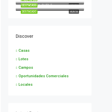
USD230.000
ACONCAGUA ,RUTA 5
DESTACADO
VENTA
DESTACADO
VENTA
Discover
Casas
Lotes
Campos
Oportunidades Comerciales
Locales