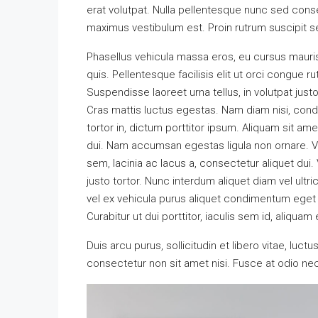
erat volutpat. Nulla pellentesque nunc sed conse
maximus vestibulum est. Proin rutrum suscipit sem
Phasellus vehicula massa eros, eu cursus mauri
quis. Pellentesque facilisis elit ut orci congue r
Suspendisse laoreet urna tellus, in volutpat justo
Cras mattis luctus egestas. Nam diam nisi, con
tortor in, dictum porttitor ipsum. Aliquam sit am
dui. Nam accumsan egestas ligula non ornare. 
sem, lacinia ac lacus a, consectetur aliquet dui
justo tortor. Nunc interdum aliquet diam vel ultr
vel ex vehicula purus aliquet condimentum eget
Curabitur ut dui porttitor, iaculis sem id, aliquam 
Duis arcu purus, sollicitudin et libero vitae, luc
consectetur non sit amet nisi. Fusce at odio 