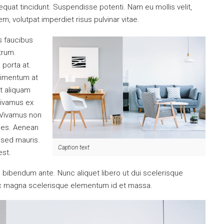
quat tincidunt. Suspendisse potenti. Nam eu mollis velit,
, volutpat imperdiet risus pulvinar vitae.
s faucibus
utrum.
 porta at.
dimentum at
et aliquam
Vivamus ex
. Vivamus non
ices. Aenean
 sed mauris.
Caption text
est.
tus bibendum ante. Nunc aliquet libero ut dui scelerisque
nec magna scelerisque elementum id et massa.