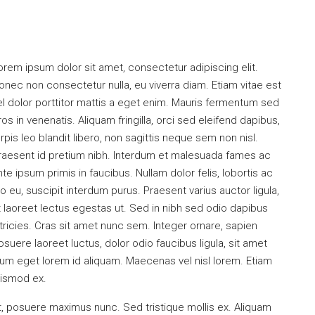
orem ipsum dolor sit amet, consectetur adipiscing elit.
onec non consectetur nulla, eu viverra diam. Etiam vitae est
el dolor porttitor mattis a eget enim. Mauris fermentum sed
ros in venenatis. Aliquam fringilla, orci sed eleifend dapibus,
urpis leo blandit libero, non sagittis neque sem non nisl.
raesent id pretium nibh. Interdum et malesuada fames ac
nte ipsum primis in faucibus. Nullam dolor felis, lobortis ac
eo eu, suscipit interdum purus. Praesent varius auctor ligula,
t laoreet lectus egestas ut. Sed in nibh sed odio dapibus
ltricies. Cras sit amet nunc sem. Integer ornare, sapien
osuere laoreet luctus, dolor odio faucibus ligula, sit amet
um eget lorem id aliquam. Maecenas vel nisl lorem. Etiam
uismod ex.
et, posuere maximus nunc. Sed tristique mollis ex. Aliquam