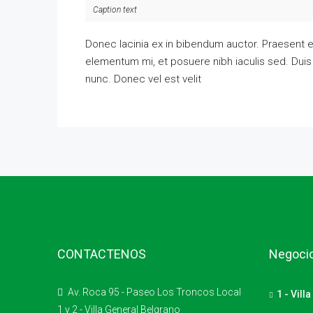
Caption text
Donec lacinia ex in bibendum auctor. Praesent e
elementum mi, et posuere nibh iaculis sed. Duis
nunc. Donec vel est velit
CONTACTENOS
Negocio
Av. Roca 95 - Paseo Los Troncos Local
1 - Vill
1 y 2 - Villa General Belgrano