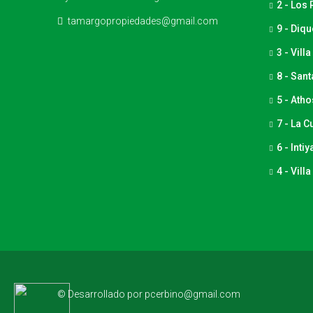
2 - Los 
tamargopropiedades@gmail.com
9 - Diq
3 - Vill
8 - San
5 - Ath
7 - La 
6 - Inti
4 - Vill
© Desarrollado por pcerbino@gmail.com