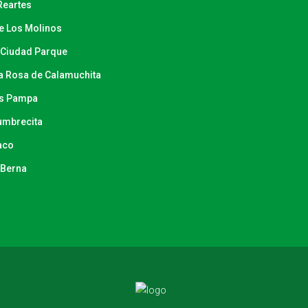
Reartes
ue Los Molinos
a Ciudad Parque
ta Rosa de Calamuchita
os Pampa
Cumbrecita
yaco
a Berna