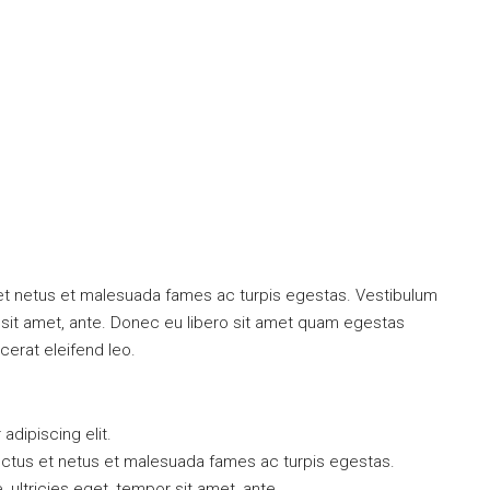
 et netus et malesuada fames ac turpis egestas. Vestibulum
or sit amet, ante. Donec eu libero sit amet quam egestas
cerat eleifend leo.
dipiscing elit.
ectus et netus et malesuada fames ac turpis egestas.
, ultricies eget, tempor sit amet, ante.