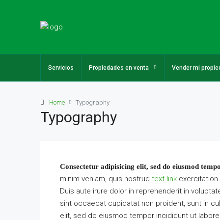
Servicios
Propiedades en venta
Vender mi propie
Home
Typography
Typography
Consectetur adipisicing elit, sed do eiusmod tempo
minim veniam, quis nostrud
text link
exercitation
Duis aute irure dolor in reprehenderit in voluptat
sint occaecat cupidatat non proident, sunt in cul
elit, sed do eiusmod tempor incididunt ut labore