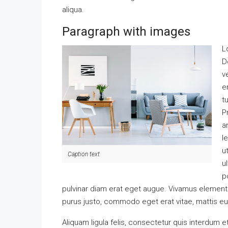
aliqua.
Paragraph with images
L
D
v
e
t
P
a
l
u
Caption text
u
p
pulvinar diam erat eget augue. Vivamus element
purus justo, commodo eget erat vitae, mattis e
Aliquam ligula felis, consectetur quis interdum 